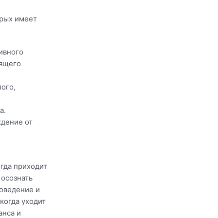
орых имеет
ивного
оящего
ого,
а.
ждение от
огда приходит
 осознать
поведение и
когда уходит
анса и