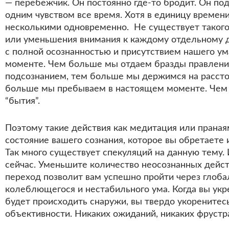
— перебежчик. Он постоянно где-то бродит. Он под
одним чувством все время. Хотя в единицу времен
несколькими одновременно. Не существует такого 
или уменьшения внимания к каждому отдельному д
с полной осознанностью и присутствием нашего у
моменте. Чем больше мы отдаем бразды правлени
подсознанием, тем больше мы держимся на рассто
больше мы пребываем в настоящем моменте. Чем 
“бытия”.
Поэтому такие действия как медитация или пранаям
состояние вашего сознания, которое вы обретаете и
Так много существует спекуляций на данную тему. И
сейчас. Уменьшите количество неосознанных действ
переход позволит вам успешно пройти через глоба
колеблющегося и нестабильного ума. Когда вы укре
будет происходить снаружи, вы твердо укоренитес
объективности. Никаких ожиданий, никаких фрустра