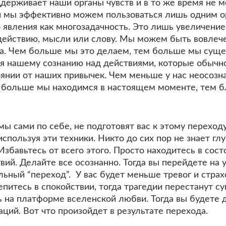
держивает наши органы чувств и в то же время не м
и мы эффективно можем пользоваться лишь одним ор
явления как многозадачность. Это лишь увеличение
ействию, мысли или слову. Мы можем быть вовлече
ма. Чем больше мы это делаем, тем больше мы сущ
я нашему сознанию над действиями, которые обычн
янии от наших привычек. Чем меньше у нас неосозн
больше мы находимся в настоящем моменте, тем б
ы сами по себе, не подготовят вас к этому переходу
спользуя эти техники. Никто до сих пор не знает гл
збавьтесь от всего этого. Просто находитесь в сост
ий. Делайте все осознанно. Тогда вы перейдете на у
льный “переход”. У вас будет меньше тревог и страх
питесь в спокойствии, тогда трагедии перестанут су
ь на платформе вселенской любви. Тогда вы будете 
ций. Вот что произойдет в результате перехода.