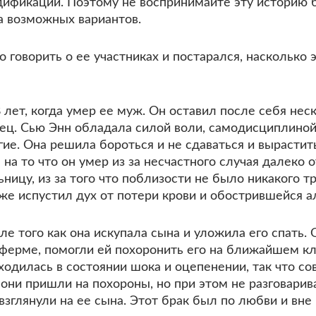
фикаций. Поэтому не воспринимайте эту историю б
а возможных вариантов.
о говорить о ее участниках и постарался, насколько 
 лет, когда умер ее муж. Он оставил после себя нес
тец. Сью Энн обладала силой воли, самодисциплиной
угие. Она решила бороться и не сдаваться и вырасти
на то что он умер из за несчастного случая далеко 
ьницу, из за того что поблизости не было никакого т
 уже испустил дух от потери крови и обострившейся 
е того как она искупала сына и уложила его спать. О
а ферме, помогли ей похоронить его на ближайшем 
ходилась в состоянии шока и оцепенении, так что с
 они пришли на похороны, но при этом не разговарив
зглянули на ее сына. Этот брак был по любви и вне 