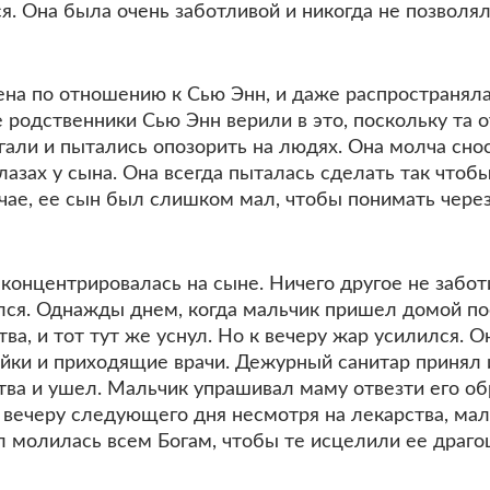
ся. Она была очень заботливой и никогда не позволял
на по отношению к Сью Энн, и даже распространяла 
 родственники Сью Энн верили в это, поскольку та 
гали и пытались опозорить на людях. Она молча сно
глазах у сына. Она всегда пыталась сделать так чтобы
чае, ее сын был слишком мал, чтобы понимать через
онцентрировалась на сыне. Ничего другое не заботи
ился. Однажды днем, когда мальчик пришел домой п
ва, и тот тут же уснул. Но к вечеру жар усилился. О
ки и приходящие врачи. Дежурный санитар принял и
тва и ушел. Мальчик упрашивал маму отвезти его об
К вечеру следующего дня несмотря на лекарства, мал
л молилась всем Богам, чтобы те исцелили ее драго