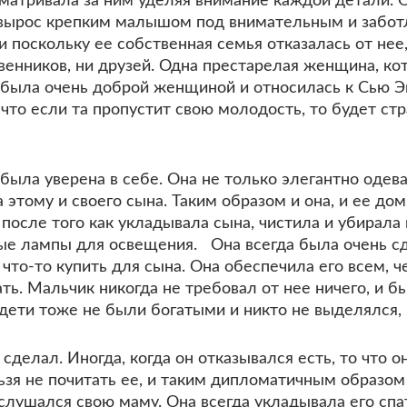
исматривала за ним уделяя внимание каждой детали.
н вырос крепким малышом под внимательным и забо
и поскольку ее собственная семья отказалась от нее
ственников, ни друзей. Одна престарелая женщина, ко
была очень доброй женщиной и относилась к Сью Эн
что если та пропустит свою молодость, то будет стр
ыла уверена в себе. Она не только элегантно одева
 этому и своего сына. Таким образом и она, и ее до
после того как укладывала сына, чистила и убирала 
ые лампы для освещения. Она всегда была очень сд
 что-то купить для сына. Она обеспечила его всем, 
ь. Мальчик никогда не требовал от нее ничего, и б
е дети тоже не были богатыми и никто не выделялся
 сделал. Иногда, когда он отказывался есть, то что о
льзя не почитать ее, и таким дипломатичным образом
лушался свою маму. Она всегда укладывала его спат