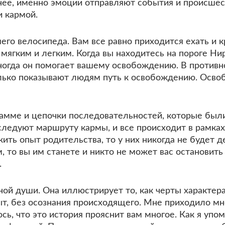
анее, именно эмоции отправляют события и происшес
и кармой.
его велосипеда. Вам все равно приходится ехать и к
ягким и легким. Когда вы находитесь на пороге Нир
иногда он помогает вашему освобождению. В против
олько показывают людям путь к освобождению. Осв
рамме и цепочки последовательностей, которые был
 следуют маршруту кармы, и все происходит в рамках
ить опыт родительства, то у них никогда не будет 
то вы им станете и никто не может вас остановить 
.
одной души. Она иллюстрирует то, как черты характе
т, без осознания происходящего. Мне приходило мно
сь, что это история прояснит вам многое. Как я упо