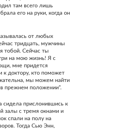
одил там всего лишь
рала его на руки, когда он
тказывалась от любых
сейчас тридцать, мужчины
я тобой. Сейчас ты
три на мою жизнь! Я с
мощи, мне придется
и к доктору, кто поможет
екательна, мы можем найти
я в прежнем положении”.
ка сидела прислонившись к
й залы с тремя окнами и
ок спали на полу на
воров. Тогда Сью Энн,