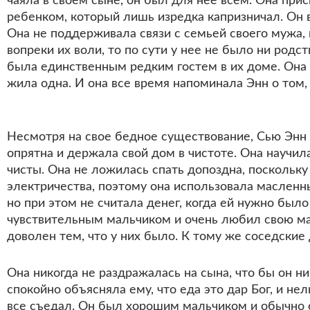
чаяла в своем сыне, он был для нее всем. Она пр
ребенком, который лишь изредка капризничал. О
Она не поддерживала связи с семьей своего мужа, 
вопреки их воли, то по сути у нее не было ни род
была единственным редким гостем в их доме. Она 
жила одна. И она все время напоминала Энн о том, 
Несмотря на свое бедное существование, Сью Энн б
опрятна и держала свой дом в чистоте. Она научила
чисты. Она не ложилась спать допоздна, поскольку 
электричества, поэтому она использовала масленн
но при этом не считала денег, когда ей нужно было
чувствительным мальчиком и очень любил свою мат
доволен тем, что у них было. К тому же соседски
Она никогда не раздражалась на сына, что бы он ни
спокойно объясняла ему, что еда это дар Бог, и не
все съедал. Он был хорошим мальчиком и обычно с