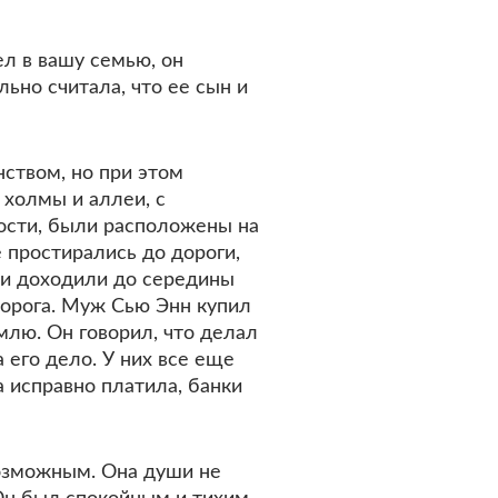
ел в вашу семью, он
ьно считала, что ее сын и
нством, но при этом
 холмы и аллеи, с
ости, были расположены на
 простирались до дороги,
ни доходили до середины
дорога. Муж Сью Энн купил
млю. Он говорил, что делал
 его дело. У них все еще
 исправно платила, банки
возможным. Она души не