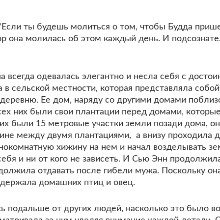
 “Если ты будешь молиться о том, чтобы Будда приш
ор она молилась об этом каждый день. И подсознател
 всегда одевалась элегантно и несла себя с достои
в сельской местности, которая представляла собой
деревню. Ее дом, наряду со другими домами поблиз
сех них были свои плантации перед домами, которые
них были 15 метровые участки земли позади дома, о
дине между двумя плантациями, а внизу проходила 
днокомнатную хижину на нем и начал возделывать зе
ебя и ни от кого не зависеть. И Сью Энн продолжила
должила отдавать после гибели мужа. Поскольку она
е держала домашних птиц и овец.
сь подальше от других людей, насколько это было 