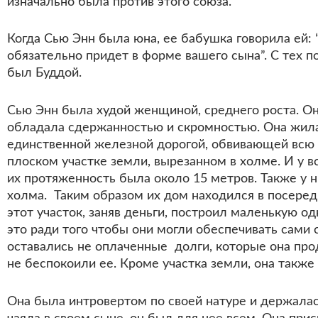
изначально была против этого союза.
Когда Сью Энн была юна, ее бабушка говорила ей:
обязательно придет в форме вашего сына”. С тех п
был Буддой.
Сью Энн была худой женщиной, среднего роста. Она
обладала сдержанностью и скромностью. Она жила 
единственной железной дорогой, обвивающей всю 
плоском участке земли, вырезанном в холме. И у в
их протяженность была около 15 метров. Также у 
холма. Таким образом их дом находился в посере
этот участок, заняв деньги, построил маленькую о
это ради того чтобы они могли обеспечивать сами с
оставались не оплаченные долги, которые она про
не беспокоили ее. Кроме участка земли, она такж
Она была интровертом по своей натуре и держала