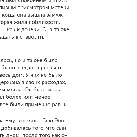
 Он был спокойным и тихим
тливым присмотром матери.
, когда она вышла замуж
торая жила поблизости,
н как к дочери. Она также
адать в старости.
лась, но и также была
м были всегда опрятны и
весь дом. У них не было
ержана в своих расходах,
чем могла. Он был очень
ыл более или менее
, все были примерно равны.
на ему готовила, Сью Энн
 добивалась того, что сын
ь днем, после того как он