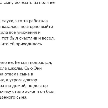
а сыну исчезать из поля ее
слухи, что та работала
отказалась повторно выйти
сила все унижения и
 тот был счастлив и весел.
 что ей приходилось
ло ее. Ее сын подрастал,
осле школы, Сью Энн
на отвела сына в
х, а утром доктор
ратно домой, но доктор
ьчику стало хуже и он был
ценного сына.