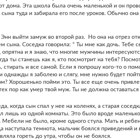
от дома. Эта школа была очень маленькой и он пров
сына туда и забирала его после уроков. Обычно она б
 Энн выйти замуж во второй раз. Но она на отрез о
 сына. Соседка говорила: “ Ты мне как дочь. Тебе 
 опрятна и я знаю, что многие мужчины интересуютс
гда ты станешь как я, кто посмотрит на тебя? Посмо
, стирать и все самой. Если я попрошу кого-то о по
ли однажды я заболею и слягу, мне нужно будет пойт
том? Хорошенько пойми это. Ты все еще очень привл
тех пор как умер твой муж. Ты не должна оставатьс
а, когда сын спал у нее на коленях, а старая сосед
л лишь из одной комнаты. Это было вроде маленько
 Мебели не было, кроме одного стула. Мать и ребен
да наступала темнота, мальчик боялся приведений и 
вляла гореть до утра, чтобы он не боялся.